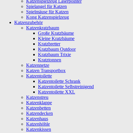
Katzenspielzeug Laserpointer
Spielangel für Katzen
Spielmäuse für Katzen
Kong Katzenspielzeug
Katzenzubehör
Katzenkratzbaum
Große Kratzbäume
Kleine Kratzbäume
Kratzbretter
Kratzbaum Outdoor
Kratzbaum Trixie
Kratztonnen
Katzennetze
Katzen Transportbox
Katzentoilette
Katzentoilette Schrank
Katzentoilette Selbstreinigend
Katzentoilette XXL
Katzenstreu
Katzenklappe
Katzenbetten
Katzendecken
Katzenhaus
Katzenhöhle
Katzenkissen