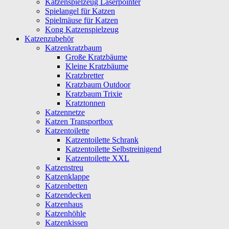
Katzenspielzeug Laserpointer
Spielangel für Katzen
Spielmäuse für Katzen
Kong Katzenspielzeug
Katzenzubehör
Katzenkratzbaum
Große Kratzbäume
Kleine Kratzbäume
Kratzbretter
Kratzbaum Outdoor
Kratzbaum Trixie
Kratztonnen
Katzennetze
Katzen Transportbox
Katzentoilette
Katzentoilette Schrank
Katzentoilette Selbstreinigend
Katzentoilette XXL
Katzenstreu
Katzenklappe
Katzenbetten
Katzendecken
Katzenhaus
Katzenhöhle
Katzenkissen