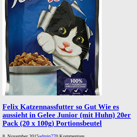
Felix Katzennassfutter so Gut Wie es
aussieht in Gelee Junior (mit Huhn) 20er
Pack (20 x 100g) Portionsbeutel
8. November 2015
admin77
0 Kommentare