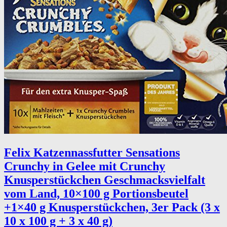
Felix Katzennassfutter Sensations
Crunchy in Gelee mit Crunchy
Knusperstückchen Geschmacksvielfalt
vom Land, 10×100 g Portionsbeutel
+1×40 g Knusperstückchen, 3er Pack (3 x
10 x 100 g + 3 x 40 g)