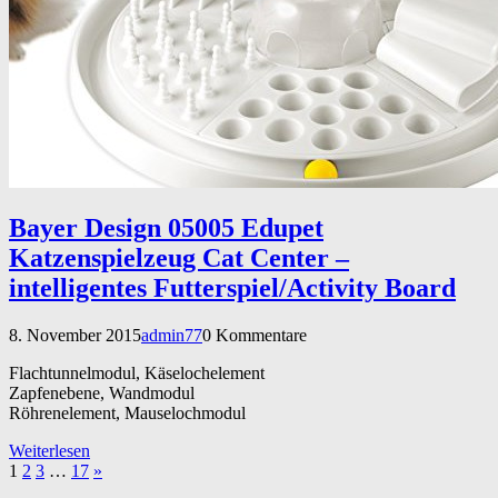
Bayer Design 05005 Edupet
Katzenspielzeug Cat Center –
intelligentes Futterspiel/Activity Board
8. November 2015
admin77
0 Kommentare
Flachtunnelmodul, Käselochelement
Zapfenebene, Wandmodul
Röhrenelement, Mauselochmodul
Weiterlesen
1
2
3
…
17
»