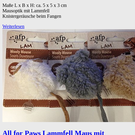
Maße L x B x H: ca. 5 x 5 x 3 cm
Mausoptik mit Lammfell
Knistergeräusche beim Fangen
Weiterlesen
All for Paws Lammfell Maus mit