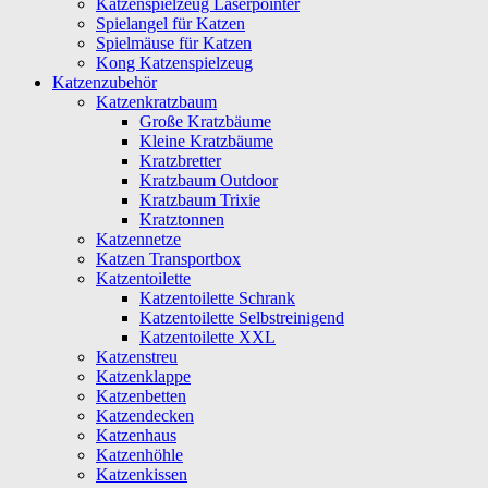
Katzenspielzeug Laserpointer
Spielangel für Katzen
Spielmäuse für Katzen
Kong Katzenspielzeug
Katzenzubehör
Katzenkratzbaum
Große Kratzbäume
Kleine Kratzbäume
Kratzbretter
Kratzbaum Outdoor
Kratzbaum Trixie
Kratztonnen
Katzennetze
Katzen Transportbox
Katzentoilette
Katzentoilette Schrank
Katzentoilette Selbstreinigend
Katzentoilette XXL
Katzenstreu
Katzenklappe
Katzenbetten
Katzendecken
Katzenhaus
Katzenhöhle
Katzenkissen