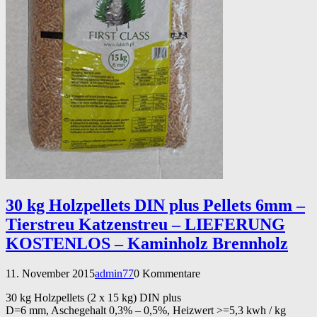
30 kg Holzpellets DIN plus Pellets 6mm –
Tierstreu Katzenstreu – LIEFERUNG
KOSTENLOS – Kaminholz Brennholz
11. November 2015
admin77
0 Kommentare
30 kg Holzpellets (2 x 15 kg) DIN plus
D=6 mm, Aschegehalt 0,3% – 0,5%, Heizwert >=5,3 kwh / kg