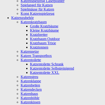
Katzenspielzeug Laserpointer
Spielangel für Katzen
Spielmäuse für Katzen
Kong Katzenspielzeug
Katzenzubehör
Katzenkratzbaum
Große Kratzbäume
Kleine Kratzbäume
Kratzbretter
Kratzbaum Outdoor
Kratzbaum Trixie
Kratztonnen
Katzennetze
Katzen Transportbox
Katzentoilette
Katzentoilette Schrank
Katzentoilette Selbstreinigend
Katzentoilette XXL
Katzenstreu
Katzenklappe
Katzenbetten
Katzendecken
Katzenhaus
Katzenhöhle
Katzenkissen