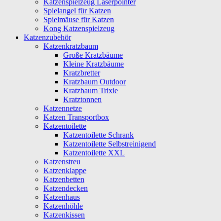
Katzenspielzeug Laserpointer
Spielangel für Katzen
Spielmäuse für Katzen
Kong Katzenspielzeug
Katzenzubehör
Katzenkratzbaum
Große Kratzbäume
Kleine Kratzbäume
Kratzbretter
Kratzbaum Outdoor
Kratzbaum Trixie
Kratztonnen
Katzennetze
Katzen Transportbox
Katzentoilette
Katzentoilette Schrank
Katzentoilette Selbstreinigend
Katzentoilette XXL
Katzenstreu
Katzenklappe
Katzenbetten
Katzendecken
Katzenhaus
Katzenhöhle
Katzenkissen