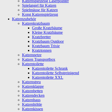
Katzenspielzeug Laserpointer
Spielangel für Katzen
Spielmäuse für Katzen
Kong Katzenspielzeug
Katzenzubehör
Katzenkratzbaum
Große Kratzbäume
Kleine Kratzbäume
Kratzbretter
Kratzbaum Outdoor
Kratzbaum Trixie
Kratztonnen
Katzennetze
Katzen Transportbox
Katzentoilette
Katzentoilette Schrank
Katzentoilette Selbstreinigend
Katzentoilette XXL
Katzenstreu
Katzenklappe
Katzenbetten
Katzendecken
Katzenhaus
Katzenhöhle
Katzenkissen