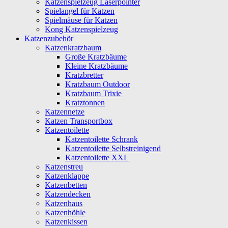
Katzenspielzeug Laserpointer
Spielangel für Katzen
Spielmäuse für Katzen
Kong Katzenspielzeug
Katzenzubehör
Katzenkratzbaum
Große Kratzbäume
Kleine Kratzbäume
Kratzbretter
Kratzbaum Outdoor
Kratzbaum Trixie
Kratztonnen
Katzennetze
Katzen Transportbox
Katzentoilette
Katzentoilette Schrank
Katzentoilette Selbstreinigend
Katzentoilette XXL
Katzenstreu
Katzenklappe
Katzenbetten
Katzendecken
Katzenhaus
Katzenhöhle
Katzenkissen