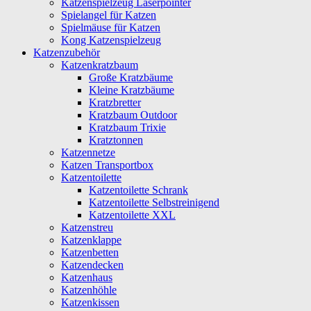
Katzenspielzeug Laserpointer
Spielangel für Katzen
Spielmäuse für Katzen
Kong Katzenspielzeug
Katzenzubehör
Katzenkratzbaum
Große Kratzbäume
Kleine Kratzbäume
Kratzbretter
Kratzbaum Outdoor
Kratzbaum Trixie
Kratztonnen
Katzennetze
Katzen Transportbox
Katzentoilette
Katzentoilette Schrank
Katzentoilette Selbstreinigend
Katzentoilette XXL
Katzenstreu
Katzenklappe
Katzenbetten
Katzendecken
Katzenhaus
Katzenhöhle
Katzenkissen