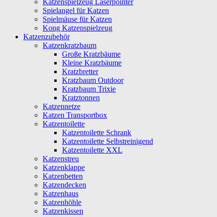
Katzenspielzeug Laserpointer
Spielangel für Katzen
Spielmäuse für Katzen
Kong Katzenspielzeug
Katzenzubehör
Katzenkratzbaum
Große Kratzbäume
Kleine Kratzbäume
Kratzbretter
Kratzbaum Outdoor
Kratzbaum Trixie
Kratztonnen
Katzennetze
Katzen Transportbox
Katzentoilette
Katzentoilette Schrank
Katzentoilette Selbstreinigend
Katzentoilette XXL
Katzenstreu
Katzenklappe
Katzenbetten
Katzendecken
Katzenhaus
Katzenhöhle
Katzenkissen