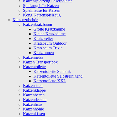
Katzenspielzeug Laserpointer
Spielangel für Katzen
Spielmäuse für Katzen
Kong Katzenspielzeug
Katzenzubehör
Katzenkratzbaum
Große Kratzbäume
Kleine Kratzbäume
Kratzbretter
Kratzbaum Outdoor
Kratzbaum Trixie
Kratztonnen
Katzennetze
Katzen Transportbox
Katzentoilette
Katzentoilette Schrank
Katzentoilette Selbstreinigend
Katzentoilette XXL
Katzenstreu
Katzenklappe
Katzenbetten
Katzendecken
Katzenhaus
Katzenhöhle
Katzenkissen