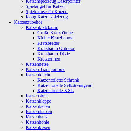
Katzenspielzeug Laserpointer
Spielangel für Katzen
Spielmäuse für Katzen
Kong Katzenspielzeug
Katzenzubehör
Katzenkratzbaum
Große Kratzbäume
Kleine Kratzbäume
Kratzbretter
Kratzbaum Outdoor
Kratzbaum Trixie
Kratztonnen
Katzennetze
Katzen Transportbox
Katzentoilette
Katzentoilette Schrank
Katzentoilette Selbstreinigend
Katzentoilette XXL
Katzenstreu
Katzenklappe
Katzenbetten
Katzendecken
Katzenhaus
Katzenhöhle
Katzenkissen