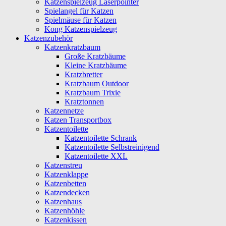
Katzenspielzeug Laserpointer
Spielangel für Katzen
Spielmäuse für Katzen
Kong Katzenspielzeug
Katzenzubehör
Katzenkratzbaum
Große Kratzbäume
Kleine Kratzbäume
Kratzbretter
Kratzbaum Outdoor
Kratzbaum Trixie
Kratztonnen
Katzennetze
Katzen Transportbox
Katzentoilette
Katzentoilette Schrank
Katzentoilette Selbstreinigend
Katzentoilette XXL
Katzenstreu
Katzenklappe
Katzenbetten
Katzendecken
Katzenhaus
Katzenhöhle
Katzenkissen