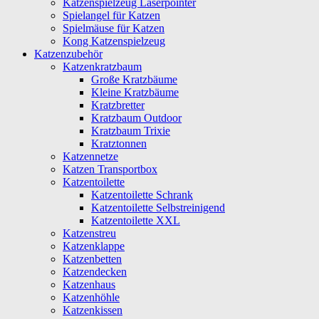
Katzenspielzeug Laserpointer
Spielangel für Katzen
Spielmäuse für Katzen
Kong Katzenspielzeug
Katzenzubehör
Katzenkratzbaum
Große Kratzbäume
Kleine Kratzbäume
Kratzbretter
Kratzbaum Outdoor
Kratzbaum Trixie
Kratztonnen
Katzennetze
Katzen Transportbox
Katzentoilette
Katzentoilette Schrank
Katzentoilette Selbstreinigend
Katzentoilette XXL
Katzenstreu
Katzenklappe
Katzenbetten
Katzendecken
Katzenhaus
Katzenhöhle
Katzenkissen