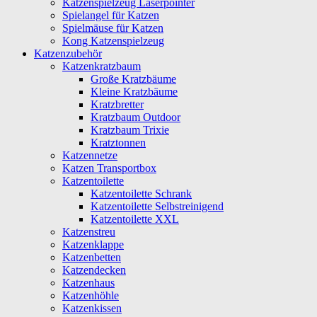
Katzenspielzeug Laserpointer
Spielangel für Katzen
Spielmäuse für Katzen
Kong Katzenspielzeug
Katzenzubehör
Katzenkratzbaum
Große Kratzbäume
Kleine Kratzbäume
Kratzbretter
Kratzbaum Outdoor
Kratzbaum Trixie
Kratztonnen
Katzennetze
Katzen Transportbox
Katzentoilette
Katzentoilette Schrank
Katzentoilette Selbstreinigend
Katzentoilette XXL
Katzenstreu
Katzenklappe
Katzenbetten
Katzendecken
Katzenhaus
Katzenhöhle
Katzenkissen